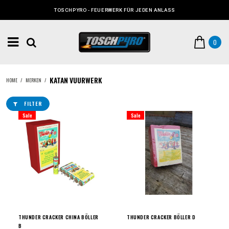
TOSCHPYRO - FEUERWERK FÜR JEDEN ANLASS
0
KATAN VUURWERK
HOME
/
MERKEN
/
FILTER
Sale
Sale
THUNDER CRACKER CHINA BÖLLER
THUNDER CRACKER BÖLLER D
B