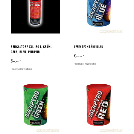
BENGALTOPF XXL, ROT, GRÜN,
EFFEKTFONTÄNE BLAU
GELB, BLAU, PURPUR
€--,--
*
€--,--
*
* Incl. btw Excl.
Verzendkosten
* Incl. btw Excl.
Verzendkosten