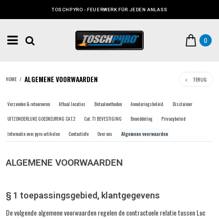
TOSCHPYRO - FEUERWERK FÜR JEDEN ANLASS
0
ALGEMENE VOORWAARDEN
TERUG
HOME
/
Verzenden & retourneren
Afhaal locaties
Betaalmethoden
Annuleringsbeleid.
Disclaimer
UITZONDERLIJKE GOEDKEURING CAT.2
Cat. T1 BEVESTIGING
Bemiddeling
Privacybeleid
Informatie over pyro-artikelen
Contactinfo
Over ons
Algemene voorwaarden
ALGEMENE VOORWAARDEN
§ 1 toepassingsgebied, klantgegevens
De volgende algemene voorwaarden regelen de contractuele relatie tussen Luc