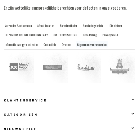
Er zijn wettelijke aansprakelijkheidsrechten voor defecten in onze goederen.
Verzenden & retourneren
Afhaal locaties
Betaalmethoden
Annuleringsbeleid.
Disclaimer
UITZONDERLIJKE GOEDKEURING CAT.2
Cat. T1 BEVESTIGING
Bemiddeling
Privacybeleid
Informatie over pyro-artikelen
Contactinfo
Over ons
Algemene voorwaarden
KLANTENSERVICE
CATEGORIEËN
NIEUWSBRIEF