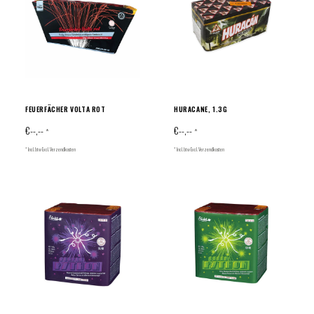
FEUERFÄCHER VOLTA ROT
HURACANE, 1.3G
€--,--
€--,--
*
*
* Incl. btw Excl.
Verzendkosten
* Incl. btw Excl.
Verzendkosten