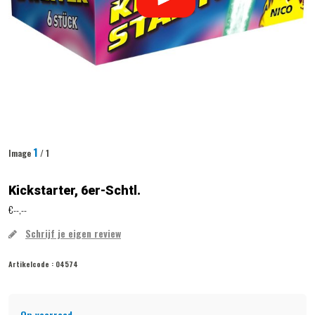
1
Image
/ 1
Kickstarter, 6er-Schtl.
€--,--
Schrijf je eigen review
Artikelcode :
04574
Op voorraad