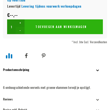
Levertijd
Levering tijdens vuurwerk verkoopdagen
€--,--
+
TOEVOEGEN AAN WINKELWAGEN
-
* Incl. btw Excl.
Verzendkosten
Productomschrijving
6 omhoogschietende wervels met groene vlammen terwijl je opstijgt.
Reviews
Preise exkl. Rabatt