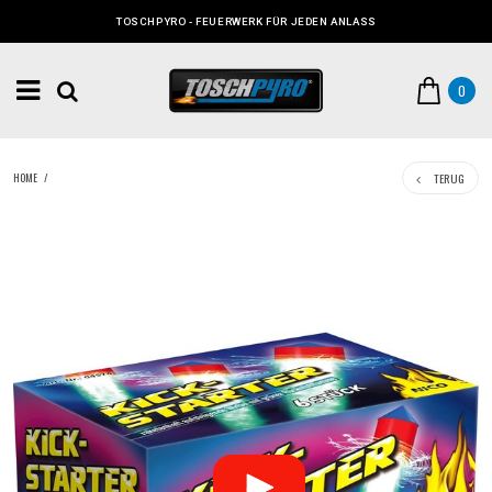
TOSCHPYRO - FEUERWERK FÜR JEDEN ANLASS
0
TERUG
HOME
/