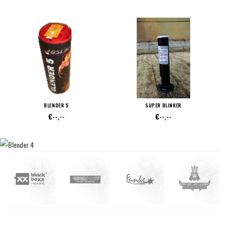
BLENDER 5
SUPER BLINKER
€--,--
€--,--