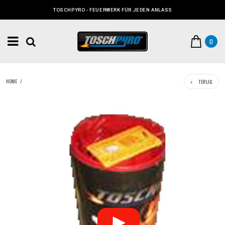
TOSCHPYRO - FEUERWERK FÜR JEDEN ANLASS
0
TERUG
HOME
/