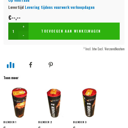
Levertijd
Levering tijdens vuurwerk verkoopdagen
€--,--
+
TOEVOEGEN AAN WINKELWAGEN
-
* Incl. btw Excl.
Verzendkosten
Toon meer
BLENDER 1
BLENDER 2
BLENDER 3
€--,--
€--,--
€--,--