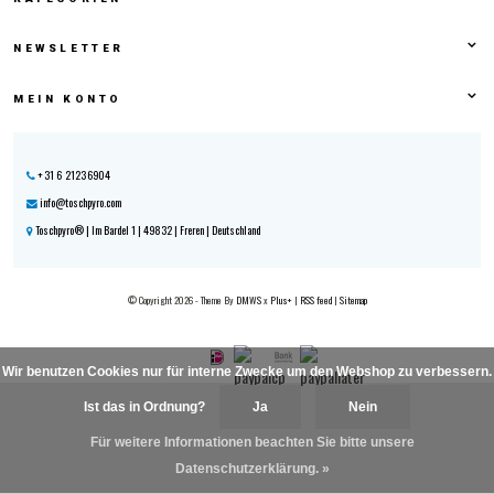
NEWSLETTER
MEIN KONTO
+31 6 21236904
info@toschpyro.com
Toschpyro® | Im Bardel 1 | 49832 | Freren | Deutschland
© Copyright 2026 - Theme By
DMWS
x
Plus+
|
RSS feed
|
Sitemap
Wir benutzen Cookies nur für interne Zwecke um den Webshop zu verbessern.
Ist das in Ordnung?
Ja
Nein
Für weitere Informationen beachten Sie bitte unsere
Datenschutzerklärung. »