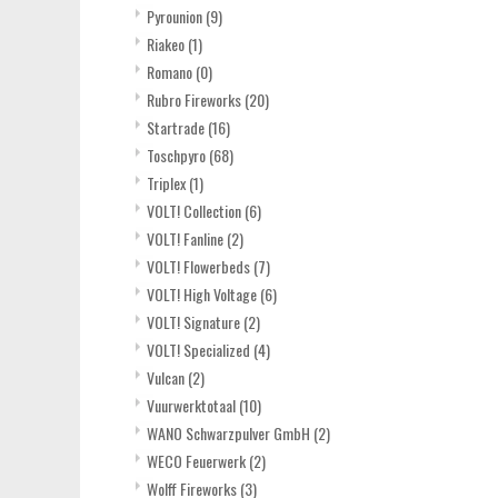
Pyrounion
(9)
Riakeo
(1)
Romano
(0)
Rubro Fireworks
(20)
Startrade
(16)
Toschpyro
(68)
Triplex
(1)
VOLT! Collection
(6)
VOLT! Fanline
(2)
VOLT! Flowerbeds
(7)
VOLT! High Voltage
(6)
VOLT! Signature
(2)
VOLT! Specialized
(4)
Vulcan
(2)
Vuurwerktotaal
(10)
WANO Schwarzpulver GmbH
(2)
WECO Feuerwerk
(2)
Wolff Fireworks
(3)