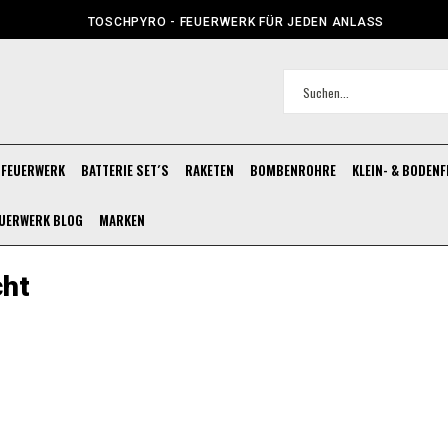
TOSCHPYRO - FEUERWERK FÜR JEDEN ANLASS
FEUERWERK
BATTERIE SET´S
RAKETEN
BOMBENROHRE
KLEIN- & BODEN
UERWERK BLOG
MARKEN
cht