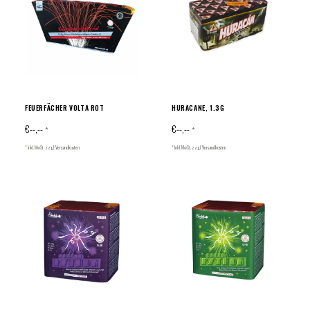
FEUERFÄCHER VOLTA ROT
HURACANE, 1.3G
€--,--
€--,--
*
*
* Inkl. MwSt. zzgl.
Versandkosten
* Inkl. MwSt. zzgl.
Versandkosten