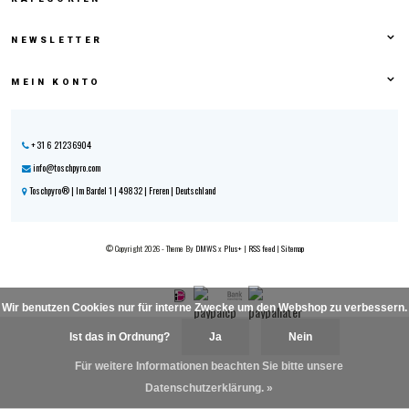
NEWSLETTER
MEIN KONTO
+31 6 21236904
info@toschpyro.com
Toschpyro® | Im Bardel 1 | 49832 | Freren | Deutschland
© Copyright 2026 - Theme By
DMWS
x
Plus+
|
RSS feed
|
Sitemap
Wir benutzen Cookies nur für interne Zwecke um den Webshop zu verbessern.
Ist das in Ordnung?
Ja
Nein
Für weitere Informationen beachten Sie bitte unsere
Datenschutzerklärung. »