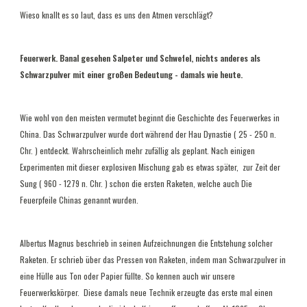
Wieso knallt es so laut, dass es uns den Atmen verschlägt?
Feuerwerk. Banal gesehen Salpeter und Schwefel, nichts anderes als
Schwarzpulver mit einer großen Bedeutung - damals wie heute.
Wie wohl von den meisten vermutet beginnt die Geschichte des Feuerwerkes in
China. Das Schwarzpulver wurde dort während der Hau Dynastie ( 25 - 250 n.
Chr. ) entdeckt. Wahrscheinlich mehr zufällig als geplant. Nach einigen
Experimenten mit dieser explosiven Mischung gab es etwas später,
zur Zeit der
Sung ( 960 - 1279 n. Chr. ) schon die ersten Raketen, welche auch Die
Feuerpfeile Chinas genannt wurden.
Albertus Magnus beschrieb in seinen Aufzeichnungen die Entstehung solcher
Raketen. Er schrieb über das Pressen von Raketen, indem man Schwarzpulver in
eine Hülle aus Ton oder Papier füllte. So kennen auch wir unsere
Feuerwerkskörper.
Diese damals neue Technik erzeugte das erste mal einen