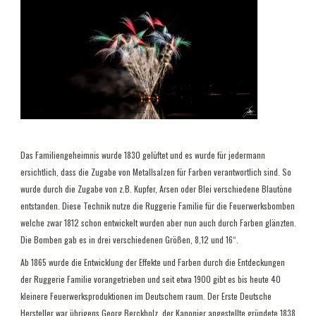
Das Familiengeheimnis wurde 1830 gelüftet und es wurde für jedermann
ersichtlich, dass die Zugabe von Metallsalzen für Farben verantwortlich sind. So
wurde durch die Zugabe von z.B. Kupfer, Arsen oder Blei verschiedene Blautöne
entstanden. Diese Technik nutze die Ruggerie Familie für die Feuerwerksbomben
welche zwar 1812 schon entwickelt wurden aber nun auch durch Farben glänzten.
Die Bomben gab es in drei verschiedenen Größen, 8,12 und 16“.
Ab 1865 wurde die Entwicklung der Effekte und Farben durch die Entdeckungen
der Ruggerie Familie vorangetrieben und seit etwa 1900 gibt es bis heute 40
kleinere Feuerwerksproduktionen im Deutschem raum. Der Erste Deutsche
Hersteller war übrigens Georg Berckholz, der Kanonier angestellte gründete 1838