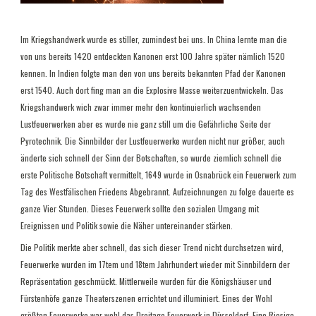
Im Kriegshandwerk wurde es stiller, zumindest bei uns. In China lernte man die
von uns bereits 1420 entdeckten Kanonen erst 100 Jahre später nämlich 1520
kennen. In Indien folgte man den von uns bereits bekannten Pfad der Kanonen
erst 1540. Auch dort fing man an die Explosive Masse weiterzuentwickeln. Das
Kriegshandwerk wich zwar immer mehr den kontinuierlich wachsenden
Lustfeuerwerken aber es wurde nie ganz still um die Gefährliche Seite der
Pyrotechnik. Die Sinnbilder der Lustfeuerwerke wurden nicht nur größer, auch
änderte sich schnell der Sinn der Botschaften, so wurde ziemlich schnell die
erste Politische Botschaft vermittelt, 1649 wurde in Osnabrück ein Feuerwerk zum
Tag des Westfälischen Friedens Abgebrannt. Aufzeichnungen zu folge dauerte es
ganze Vier Stunden. Dieses Feuerwerk sollte den sozialen Umgang mit
Ereignissen und Politik sowie die Näher untereinander stärken.
Die Politik merkte aber schnell, das sich dieser Trend nicht durchsetzen wird,
Feuerwerke wurden im 17tem und 18tem Jahrhundert wieder mit Sinnbildern der
Repräsentation geschmückt. Mittlerweile wurden für die Königshäuser und
Fürstenhöfe ganze Theaterszenen errichtet und illuminiert. Eines der Wohl
größten Feuerwerke war wohl das Dreitage Feuerwerk in Düsseldorf. Eine Riesige