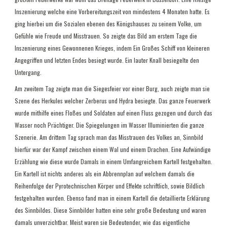
Inszenierung welche eine Vorbereitungszeit von mindestens 4 Monaten hatte. Es
ging hierbei um die Sozialen ebenen des Königshauses zu seinem Volke, um
Gefühle wie Freude und Misstrauen. So zeigte das Bild am erstem Tage die
Inszenierung eines Gewonnenen Krieges, indem Ein Großes Schiff von kleineren
Angegriffen und letzten Endes besiegt wurde. Ein lauter Knall besiegelte den
Untergang.
Am zweitem Tag zeigte man die Siegesfeier vor einer Burg, auch zeigte man sie
Szene des Herkules welcher Zerberus und Hydra besiegte. Das ganze Feuerwerk
wurde mithilfe eines Floßes und Soldaten auf einen Fluss gezogen und durch das
Wasser noch Prächtiger. Die Spiegelungen im Wasser Illuminierten die ganze
Szenerie. Am drittem Tag sprach man das Misstrauen des Volkes an, Sinnbild
hierfür war der Kampf zwischen einem Wal und einem Drachen. Eine Aufwändige
Erzählung wie diese wurde Damals in einem Umfangreichem Kartell festgehalten.
Ein Kartell ist nichts anderes als ein Abbrennplan auf welchem damals die
Reihenfolge der Pyrotechnischen Körper und Effekte schriftlich, sowie Bildlich
festgehalten wurden. Ebenso fand man in einem Kartell die detaillierte Erklärung
des Sinnbildes. Diese Sinnbilder hatten eine sehr große Bedeutung und waren
damals unverzichtbar. Meist waren sie Bedeutender, wie das eigentliche