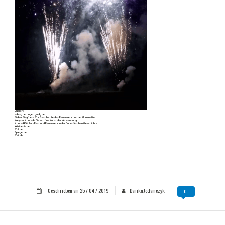
Quellen:
adw-goettingen.gwdg.de
Sieber Siegfried- Zur Geschichte des Feuerwerk und der illumination
Kreyser Konrad - Die schöne Kunst der Verwendung
Konrad Köhler - Fest und Feuerwerk in der Europäischen Geschichte
Wikipedia.de
Zdf.de
Spiegel.de
Zeit.de
Geschrieben am
25 / 04 / 2019
Danika Jedamczyk
0