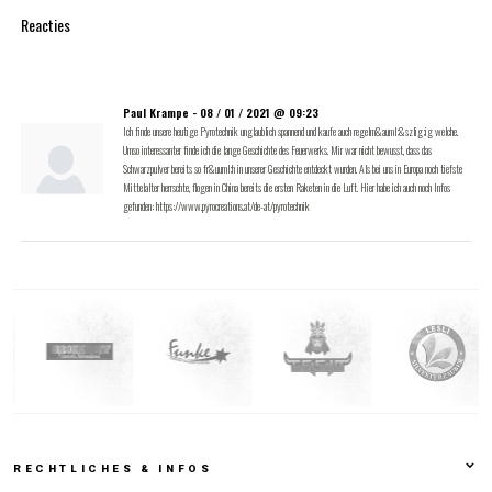
Reacties
Paul Krampe -
08 / 01 / 2021 @ 09:23
Ich finde unsere heutige Pyrotechnik unglaublich spannend und kaufe auch regelm&auml;&szlig;ig welche.
Umso interessanter finde ich die lange Geschichte des Feuerwerks. Mir war nicht bewusst, dass das
Schwarzpulver bereits so fr&uuml;h in unserer Geschichte entdeckt wurden. Als bei uns in Europa noch tiefste
Mittelalter herrschte, flogen in China bereits die ersten Raketen in die Luft. Hier habe ich auch noch Infos
gefunden: https://www.pyrocreations.at/de-at/pyrotechnik
RECHTLICHES & INFOS