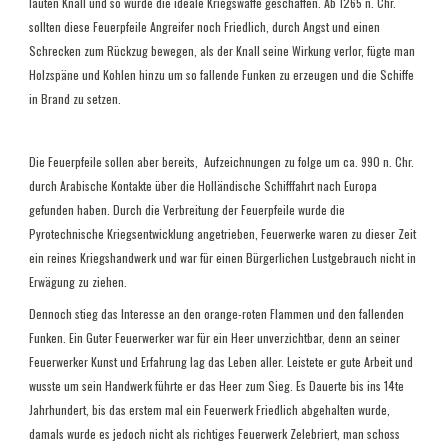
lauten Knall und so wurde die ideale Kriegswaffe geschaffen. Ab 1265 n. Chr.
sollten diese Feuerpfeile Angreifer noch Friedlich, durch Angst und einen
Schrecken zum Rückzug bewegen, als der Knall seine Wirkung verlor, fügte man
Holzspäne und Kohlen hinzu um so fallende Funken zu erzeugen und die Schiffe
in Brand zu setzen.
Die Feuerpfeile sollen aber bereits,
Aufzeichnungen zu folge um ca. 990 n. Chr.
durch Arabische Kontakte über die Holländische Schifffahrt nach Europa
gefunden haben. Durch die Verbreitung der Feuerpfeile wurde die
Pyrotechnische Kriegsentwicklung angetrieben, Feuerwerke waren zu dieser Zeit
ein reines Kriegshandwerk und war für einen Bürgerlichen Lustgebrauch nicht in
Erwägung zu ziehen.
Dennoch stieg das Interesse an den orange-roten Flammen und den fallenden
Funken. Ein Guter Feuerwerker war für ein Heer unverzichtbar, denn an seiner
Feuerwerker Kunst und Erfahrung lag das Leben aller. Leistete er gute Arbeit und
wusste um sein Handwerk führte er das Heer zum Sieg. Es Dauerte bis ins 14te
Jahrhundert, bis das erstem mal ein Feuerwerk Friedlich abgehalten wurde,
damals wurde es jedoch nicht als richtiges Feuerwerk Zelebriert, man schoss