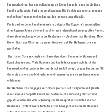
Feuerwerkskörper her und gelten heute als kleine Legende, denn durch diese
Familie sollte später Farbe ins spiel kommen. Die bis dato nur roten,orangenen
und gelben Flammen und funken wurden langsam unspektakulär.
Produziert wurde im Familienbetrieb in Bologna. Die Ruggerie‘s entwickelten
ihren Eigenen Italien Style und machten sich International einen großen Namen,
diese Stilentwicklung forderte die Deutschen Pyrotechniker aus Nürnberg, Miller,
Müller, Hoch und Chlarmer zu einem Wettstreif auf. Der Notherrn style war
geschaffen.
Der
Italien Style zeichnete sich besonders durch Illuminierte Statuen und
Konstruktionen aus.
Viele Flammen und Knalleffekte zogen sich durch das
Feuerwerk und besonderer Wert wurde auf Vielfalt gelegt, so ging bei diesem Stil
das erste mal ein Sinnbild verloren und Feuerwerke wie wir sie heute kennen
entstanden.
Der Northern style hingegen verzichtete großteils auf Skulpturen und glänzte
durch etwa die doppelte Anzahl an Effekten welche aufwändig platziert und
geplant wurden. Die wohl aufwändigsten Choreografien stammten von den
Deutschen Pyrotechnikern Auch die ersten beweglichen Elemente stammen
Aufzeichnungen zu folge aus deutschen Händen.