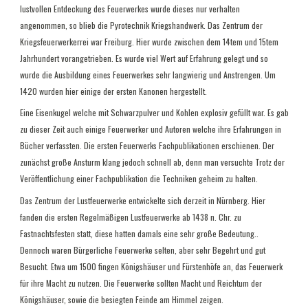
lustvollen Entdeckung des Feuerwerkes wurde dieses nur verhalten
angenommen, so blieb die Pyrotechnik Kriegshandwerk. Das Zentrum der
Kriegsfeuerwerkerrei war Freiburg. Hier wurde zwischen dem 14tem und 15tem
Jahrhundert vorangetrieben. Es wurde viel Wert auf Erfahrung gelegt und so
wurde die Ausbildung eines Feuerwerkes sehr langwierig und Anstrengen. Um
1420 wurden hier einige der ersten Kanonen hergestellt.
Eine Eisenkugel welche mit Schwarzpulver und Kohlen explosiv gefüllt war. Es gab
zu dieser Zeit auch einige Feuerwerker und Autoren welche ihre Erfahrungen in
Bücher verfassten. Die ersten Feuerwerks Fachpublikationen erschienen. Der
zunächst große Ansturm klang jedoch schnell ab, denn man versuchte Trotz der
Veröffentlichung einer Fachpublikation die Techniken geheim zu halten.
Das Zentrum der Lustfeuerwerke entwickelte sich derzeit in Nürnberg. Hier
fanden die ersten Regelmäßigen Lustfeuerwerke ab 1438 n. Chr. zu
Fastnachtsfesten statt, diese hatten damals eine sehr große Bedeutung..
Dennoch waren Bürgerliche Feuerwerke selten, aber sehr Begehrt und gut
Besucht. Etwa um 1500 fingen Königshäuser und Fürstenhöfe an, das Feuerwerk
für ihre Macht zu nutzen. Die Feuerwerke sollten Macht und Reichtum der
Königshäuser, sowie die besiegten Feinde am Himmel zeigen.