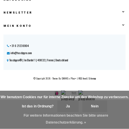
NEWSLETTER
MEIN KONTO
+31 6 21236904
info@toschpyro.com
Toschpyro® | Im Bardel 1 | 49832 | Freren | Deutschland
© Copyright 2026 - Theme By
DMWS
x
Plus+
|
RSS feed
|
Sitemap
Wir benutzen Cookies nur für interne Zwecke um den Webshop zu verbessern.
Ist das in Ordnung?
Ja
Nein
Für weitere Informationen beachten Sie bitte unsere
Datenschutzerklärung. »