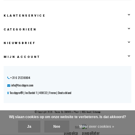
KLANTENSERVICE
CATEGORIEËN
NIEUWSBRIEF
MIJN ACCOUNT
+31 6 21236904
info@toschpyro.com
Toschpyro® | Im Bardel 1 | 49832 | Freren | Deutschland
© Copyright 2026 - Theme By
DMWS
x
Plus+
|
RSS-feed
|
Sitemap
Wij slaan cookies op om onze website te verbeteren. Is dat akkoord?
Ja
Nee
Meer over cookies »