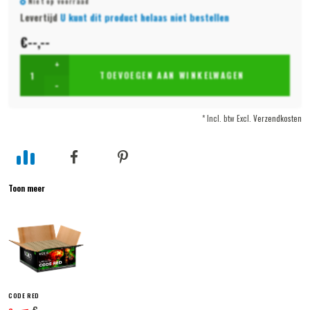
Niet op voorraad
Levertijd
U kunt dit product helaas niet bestellen
€--,--
+
TOEVOEGEN AAN WINKELWAGEN
-
* Incl. btw Excl.
Verzendkosten
Toon meer
CODE RED
€--,--