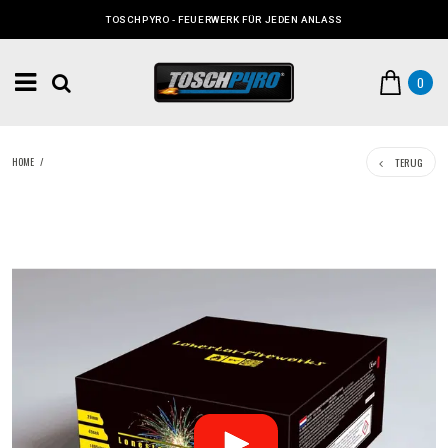
TOSCHPYRO - FEUERWERK FÜR JEDEN ANLASS
0
TERUG
HOME
/