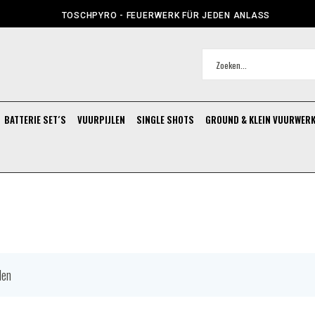
TOSCHPYRO - FEUERWERK FÜR JEDEN ANLASS
BATTERIE SET´S
VUURPIJLEN
SINGLE SHOTS
GROUND & KLEIN VUURWER
len