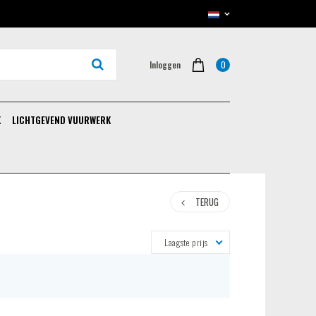
0
Inloggen
K
LICHTGEVEND VUURWERK
TERUG
Laagste prijs