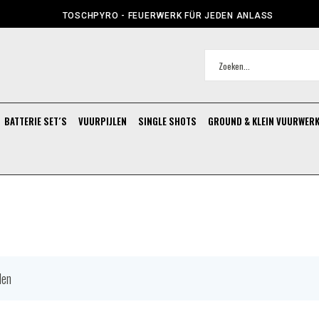
TOSCHPYRO - FEUERWERK FÜR JEDEN ANLASS
BATTERIE SET´S
VUURPIJLEN
SINGLE SHOTS
GROUND & KLEIN VUURWER
len