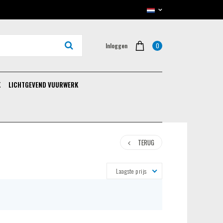
0
Inloggen
K
LICHTGEVEND VUURWERK
TERUG
Laagste prijs