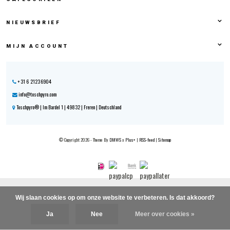
NIEUWSBRIEF
MIJN ACCOUNT
+31 6 21236904
info@toschpyro.com
Toschpyro® | Im Bardel 1 | 49832 | Freren | Deutschland
© Copyright 2026 - Theme By
DMWS
x
Plus+
|
RSS-feed
|
Sitemap
Wij slaan cookies op om onze website te verbeteren. Is dat akkoord?
Ja
Nee
Meer over cookies »