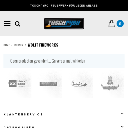
TOSCHPYRO - FEUERWERK FÜR JEDEN ANLASS
0
WOLFF FIREWORKS
HOME
/
MERKEN
/
Geen producten gevonden!...
Ga verder met winkelen
KLANTENSERVICE
CATEGORIEËN