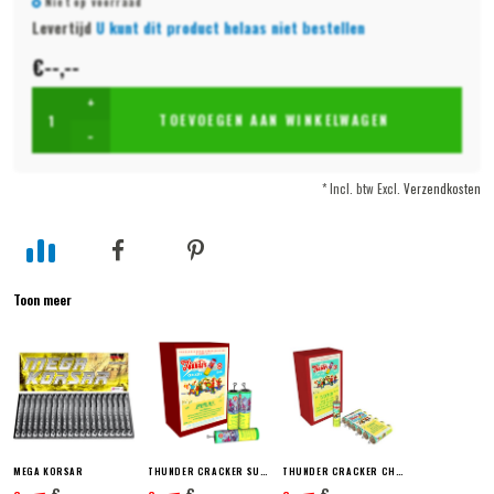
Niet op voorraad
Levertijd
U kunt dit product helaas niet bestellen
€--,--
+
TOEVOEGEN AAN WINKELWAGEN
-
* Incl. btw Excl.
Verzendkosten
Toon meer
MEGA KORSAR
THUNDER CRACKER SUPER BÖLLER 2
THUNDER CRACKER CHINA BÖLLER B
€--,--
€--,--
€--,--