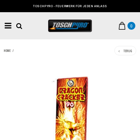
TOSCHPYRO - FEUERWERK FÜR JEDEN ANLASS
0
TERUG
HOME
/