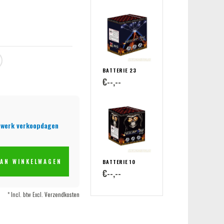
BATTERIE 23
€--,--
rwerk verkoopdagen
AN WINKELWAGEN
BATTERIE 10
€--,--
* Incl. btw Excl.
Verzendkosten