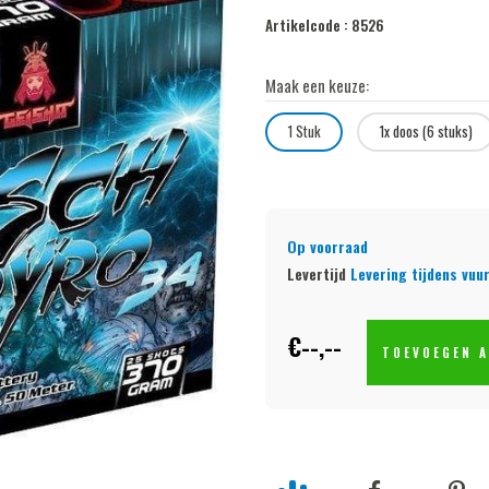
Artikelcode :
8526
Maak een keuze:
1 Stuk
1x doos (6 stuks)
Op voorraad
Levertijd
Levering tijdens vuu
€--,--
TOEVOEGEN A