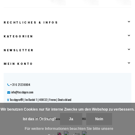
RECHTLICHES & INFOS
KATEGORIEN
NEWSLETTER
MEIN KONTO
+31 6 21236904
info@toschpyro.com
Toschpyro® | Im Bardel 1 | 49832 | Freren | Deutschland
Wir benutzen Cookies nur für interne Zwecke um den Webshop zu verbessern.
© Copyright 2026 - Theme By
DMWS
x
Plus+
|
RSS feed
|
Sitemap
Ist das in Ordnung?
Ja
Nein
Für weitere Informationen beachten Sie bitte unsere