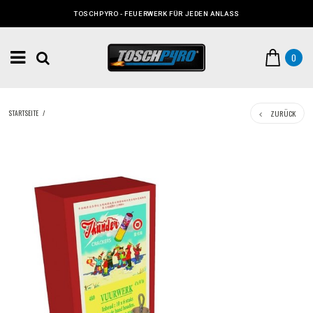
TOSCHPYRO - FEUERWERK FÜR JEDEN ANLASS
0
ZURÜCK
STARTSEITE
/